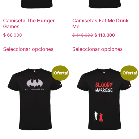
Camiseta The Hunger
Camisetas Eat Me Drink
Games
Me
$
68.000
$
145.000
$
110.000
Seleccionar opciones
Seleccionar opciones
¡Oferta!
¡Oferta!