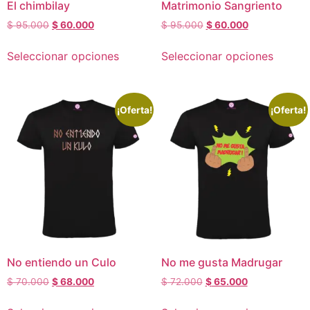
El chimbilay
Matrimonio Sangriento
$
95.000
$
60.000
$
95.000
$
60.000
Seleccionar opciones
Seleccionar opciones
¡Oferta!
¡Oferta!
No entiendo un Culo
No me gusta Madrugar
$
70.000
$
68.000
$
72.000
$
65.000