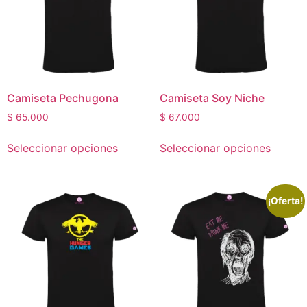
Camiseta Pechugona
Camiseta Soy Niche
$
65.000
$
67.000
Seleccionar opciones
Seleccionar opciones
¡Oferta!