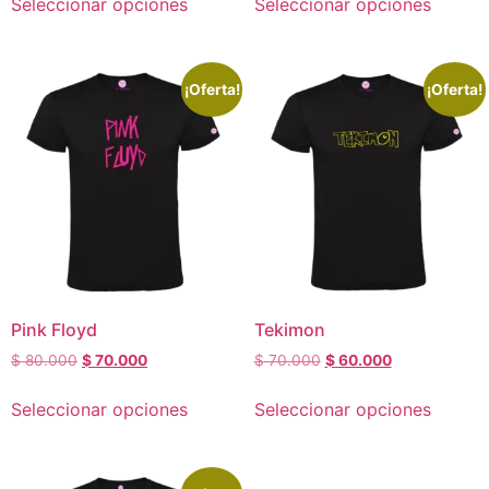
Seleccionar opciones
Seleccionar opciones
¡Oferta!
¡Oferta!
Pink Floyd
Tekimon
$
80.000
$
70.000
$
70.000
$
60.000
Seleccionar opciones
Seleccionar opciones