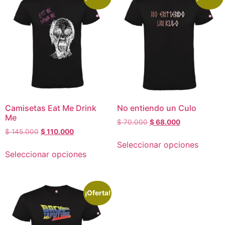
Camisetas Eat Me Drink
No entiendo un Culo
Me
$
70.000
$
68.000
$
145.000
$
110.000
Seleccionar opciones
Seleccionar opciones
¡Oferta!